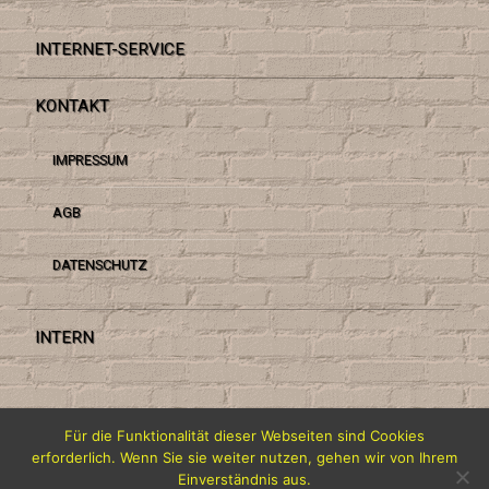
INTERNET-SERVICE
KONTAKT
IMPRESSUM
AGB
DATENSCHUTZ
INTERN
Tel:
0821 2620684
Für die Funktionalität dieser Webseiten sind Cookies
erforderlich. Wenn Sie sie weiter nutzen, gehen wir von Ihrem
© CoRoMA internet-service (1998-2026)
Einverständnis aus.