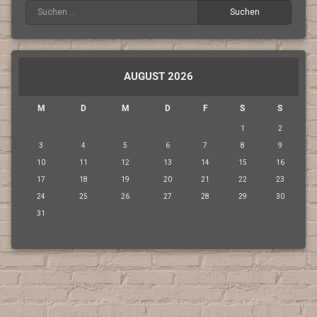
AUGUST 2026
M
D
M
D
F
S
S
1
2
3
4
5
6
7
8
9
10
11
12
13
14
15
16
17
18
19
20
21
22
23
24
25
26
27
28
29
30
31